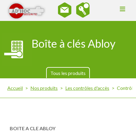
≡
Boîte à clés Abloy
Tous les produits
Accueil
>
Nos produits
>
Les contrôles d'accès
>
Contrôle
BOITE A CLE ABLOY